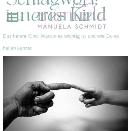
inneres Kind
Das Innere Kind: Warum es wichtig ist und wie Du es
heilen kannst